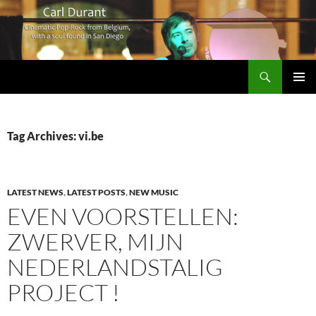
Search
Carl Durant Music Cinematic Pop-Rock from Belgie/Belgium en San Diego, CA
SKIP
PRIMAR
TO
MENU
CONTENT
Tag Archives: vi.be
LATEST NEWS
,
LATEST POSTS
,
NEW MUSIC
EVEN VOORSTELLEN:
ZWERVER, MIJN
NEDERLANDSTALIG
PROJECT !