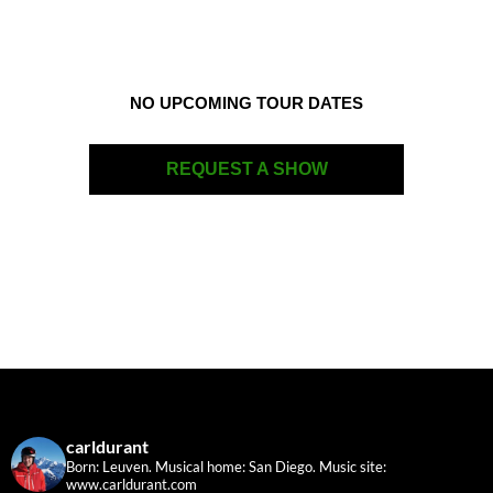
NO UPCOMING TOUR DATES
REQUEST A SHOW
carldurant
Born: Leuven. Musical home: San Diego.
Music site:
www.carldurant.com