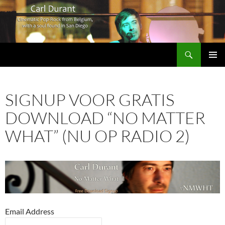
Search
Carl Durant Music Cinematic Pop-Rock from Belgie/Belgium en San Diego, CA
SKIP
PRIMAR
TO
MENU
CONTENT
SIGNUP VOOR GRATIS
DOWNLOAD “NO MATTER
WHAT” (NU OP RADIO 2)
Email Address