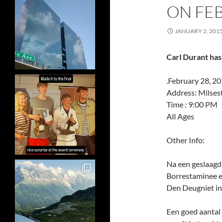
ON FEB
JANUARY 2, 201
Carl Durant has
.February 28, 2
Address: Milses
Time : 9:00 PM
All Ages
Other Info:
Na een geslaagd
Borrestaminee ee
Den Deugniet in
Een goed aantal 