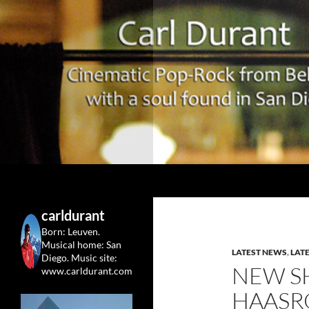
Search
Carl Durant Music Cinematic Pop-Rock from Belgie/
Belgian singersongwriter in
carldurant
Leuven&San Diego
Born: Leuven.
Musical home: San
LATEST NEWS
,
LAT
Diego.
Music site:
NEW S
www.carldurant.com
HAASR