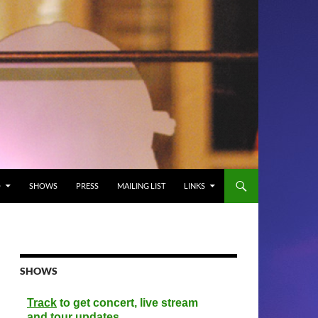
O
SHOWS
PRESS
MAILING LIST
LINKS
SHOWS
Track
to get concert, live stream
and tour updates.