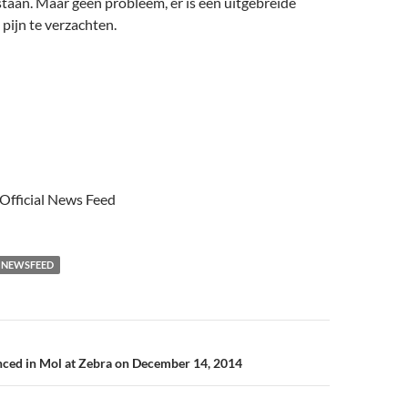
taan. Maar geen probleem, er is een uitgebreide
pijn te verzachten.
 Official News Feed
NEWSFEED
n
ed in Mol at Zebra on December 14, 2014