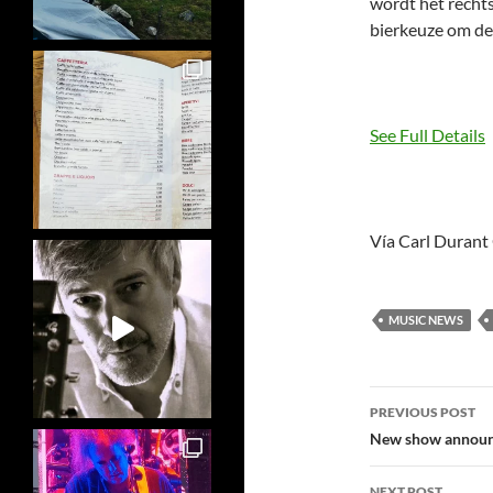
wordt het rechts
bierkeuze om de 
See Full Details
Vía Carl Durant
MUSIC NEWS
Post
PREVIOUS POST
navigatio
New show announc
NEXT POST