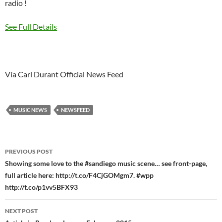
radio !
See Full Details
Vía Carl Durant Official News Feed
MUSIC NEWS
NEWSFEED
Post
PREVIOUS POST
navigation
Showing some love to the #sandiego music scene… see front-page,
full article here: http://t.co/F4CjGOMgm7. #wpp
http://t.co/p1vv5BFX93
NEXT POST