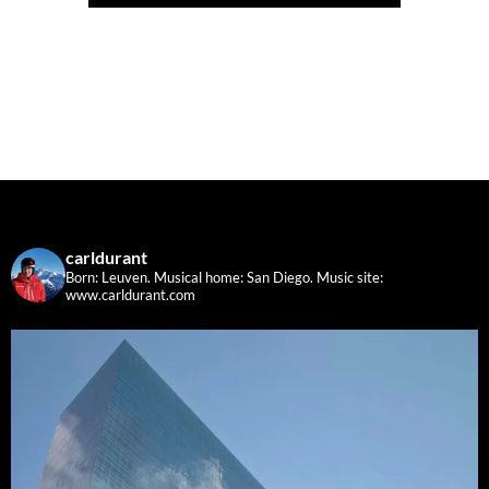
carldurant
Born: Leuven. Musical home: San Diego.
Music site:
www.carldurant.com