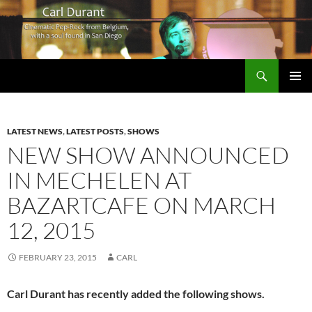
Search
Carl Durant Music Cinematic Pop-Rock from Belgie/Belgium en San Diego, CA
SKIP
PRIMAR
TO
MENU
CONTENT
LATEST NEWS
,
LATEST POSTS
,
SHOWS
NEW SHOW ANNOUNCED
IN MECHELEN AT
BAZARTCAFE ON MARCH
12, 2015
FEBRUARY 23, 2015
CARL
Carl Durant has recently added the following shows.