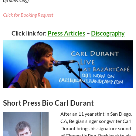
op aanvraag).
Click for Booking Request
Click link for:
Press Articles
–
Discography
Short Press Bio Carl Durant
After an 11 year stint in San Diego,
CA, Belgian singer songwriter Carl
Durant brings his signature sound
of Cinematic Pop-Rock back to his