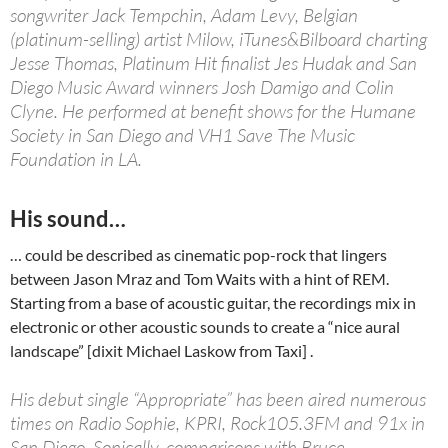
songwriter Jack Tempchin, Adam Levy, Belgian
(platinum-selling) artist Milow, iTunes&Bilboard charting
Jesse Thomas, Platinum Hit finalist Jes Hudak and San
Diego Music Award winners Josh Damigo and Colin
Clyne. He performed at benefit shows for the Humane
Society in San Diego and VH1 Save The Music
Foundation in LA.
His sound…
… could be described as cinematic pop-rock that lingers
between Jason Mraz and Tom Waits with a hint of REM.
Starting from a base of acoustic guitar, the recordings mix in
electronic or other acoustic sounds to create a “nice aural
landscape” [dixit Michael Laskow from Taxi] .
His debut single “Appropriate” has been aired numerous
times on Radio Sophie, KPRI, Rock105.3FM and 91x in
San Diego. Sonically, comparisons with Bruce