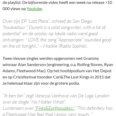
de playlist. De bijhorende video heeft een week na release >10
000 views op
Youtube
.
Over zijn EP “Last Place”, schreef de San Diego
Troubadour “ Durant is a solid songwriter, with a lot of
potential” en de airplay op lokale radio werd goed
ontvangen: “ LOVE the song “Appropriate” sounded good
on the air tonight..” – Mookie (Radio Sophie).
Twee nieuwe singles werden opgenomen met Grammy
winnaar Alan Sanderson (engineering, o.a. Rolling Stones, Ryan
Adams, Fleetwood Mac). Op het hoofdpodium van Het Depot
en op Crisisfestival toonden Carl&The Lost Kings in 2015 dat
ze helemaal klaar zijn voor de grotere podia.
“Ik ben fan” zegt Vanessa Vanhove van De Lage Landen
over de single “No Matter What”.
Luisteraars over
“Fires&Earthquakes:”
“This definitely has
a Fleetwood Mac feel that I enjoy very much. ”