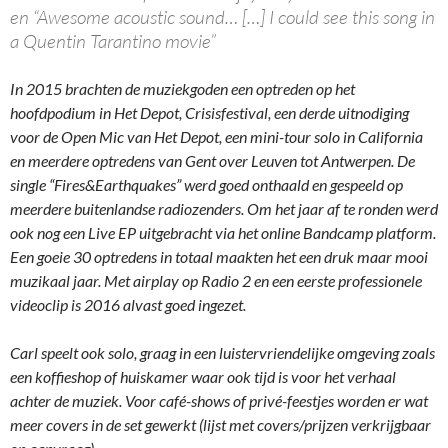
en “Awesome acoustic sound… […] I could see this song in
a Quentin Tarantino movie”
In 2015 brachten de muziekgoden een optreden op het
hoofdpodium in Het Depot, Crisisfestival, een derde uitnodiging
voor de Open Mic van Het Depot, een mini-tour solo in California
en meerdere optredens van Gent over Leuven tot Antwerpen. De
single “Fires&Earthquakes” werd goed onthaald en gespeeld op
meerdere buitenlandse radiozenders. Om het jaar af te ronden werd
ook nog een Live EP uitgebracht via het online Bandcamp platform.
Een goeie 30 optredens in totaal maakten het een druk maar mooi
muzikaal jaar. Met airplay op Radio 2 en een eerste professionele
videoclip is 2016 alvast goed ingezet.
Carl speelt ook solo, graag in een luistervriendelijke omgeving zoals
een koffieshop of huiskamer waar ook tijd is voor het verhaal
achter de muziek. Voor café-shows of privé-feestjes worden er wat
meer covers in de set gewerkt (lijst met covers/prijzen verkrijgbaar