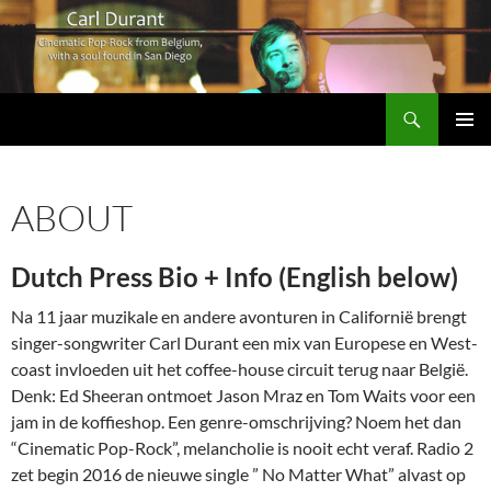
Search
Carl Durant Music Cinematic Pop-Rock from Belgie/Belgium en San Diego, CA
SKIP
PRIMAR
TO
MENU
CONTENT
ABOUT
Dutch Press Bio + Info (English below)
Na 11 jaar muzikale en andere avonturen in Californië brengt
singer-songwriter Carl Durant een mix van Europese en West-
coast invloeden uit het coffee-house circuit terug naar België.
Denk: Ed Sheeran ontmoet Jason Mraz en Tom Waits voor een
jam in de koffieshop. Een genre-omschrijving? Noem het dan
“Cinematic Pop-Rock”, melancholie is nooit echt veraf. Radio 2
zet begin 2016 de nieuwe single ” No Matter What” alvast op