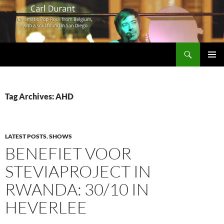
Search
Carl Durant Music Cinematic Pop-Rock from Belgie/Belgium en San Diego, CA
SKIP
PRIMAR
TO
MENU
CONTENT
Tag Archives: AHD
LATEST POSTS
,
SHOWS
BENEFIET VOOR
STEVIAPROJECT IN
RWANDA: 30/10 IN
HEVERLEE