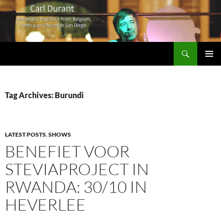
Search
Carl Durant Music Cinematic Pop-Rock from Belgie/Belgium en San Diego, CA
SKIP
PRIMAR
TO
MENU
CONTENT
Tag Archives: Burundi
LATEST POSTS
,
SHOWS
BENEFIET VOOR
STEVIAPROJECT IN
RWANDA: 30/10 IN
HEVERLEE