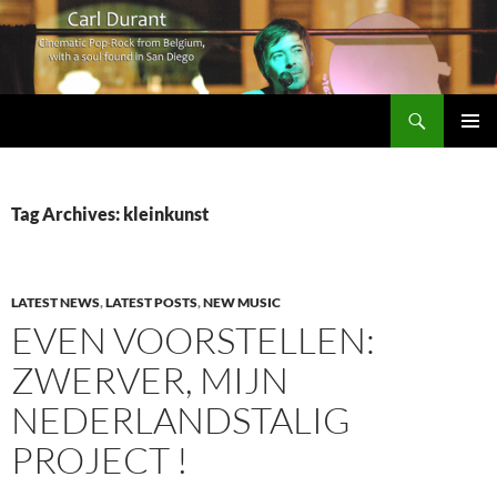
Search
Carl Durant Music Cinematic Pop-Rock from Belgie/Belgium en San Diego, CA
SKIP
PRIMAR
TO
MENU
CONTENT
Tag Archives: kleinkunst
LATEST NEWS
,
LATEST POSTS
,
NEW MUSIC
EVEN VOORSTELLEN:
ZWERVER, MIJN
NEDERLANDSTALIG
PROJECT !