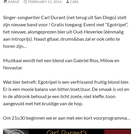
IMAGE
FEBRUARY 11, 2014
CARL
Singer-songwriter Carl Durant (net terug uit San Diego) stelt
zijn nieuwe band voor ! Gratis toegang. Event met “Egotripel”,
het nieuwe, alomgeprezen bier uit Oud-Heverlee (éénmalig
aan introprijs). Naast gitaar, drums&bas zal er ook cello te
horen zijn…
Muzikaal wordt het een blend van Gabriel Rios, Milow en
Novastar.
Wat bier betreft: Egotripel is een verfrissend fruitig blond bier.
Er is een mooie balans van bitter/zoet/zuur. De smaak is vol en
in de afdronk behoud je een licht zoete, niet kleffe, toon
aangevuld met het kruidige van de hop.
Om 21u30 beginnen we er aan met een kort voorprogramma…