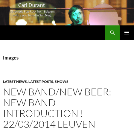
Search
Carl Durant Music Cinematic Pop-Rock from Belgie/Belgium en San Diego, CA
SKIP
PRIMAR
TO
MENU
CONTENT
Images
LATEST NEWS
,
LATEST POSTS
,
SHOWS
NEW BAND/NEW BEER:
NEW BAND
INTRODUCTION !
22/03/2014 LEUVEN