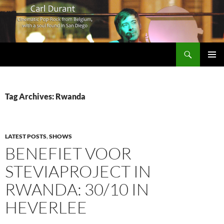
Search
Carl Durant Music Cinematic Pop-Rock from Belgie/Belgium en San Diego, CA
SKIP
PRIMAR
TO
MENU
CONTENT
Tag Archives: Rwanda
LATEST POSTS
,
SHOWS
BENEFIET VOOR
STEVIAPROJECT IN
RWANDA: 30/10 IN
HEVERLEE