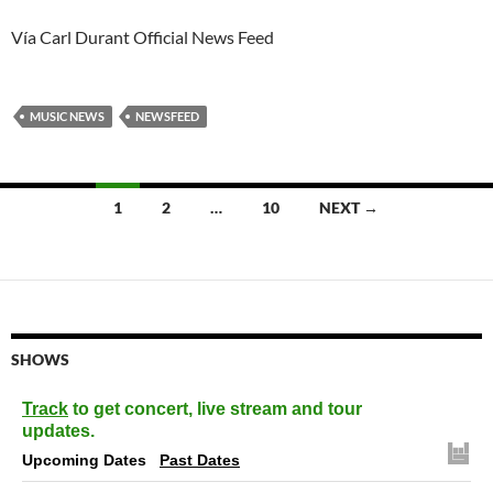
Vía Carl Durant Official News Feed
MUSIC NEWS
NEWSFEED
Posts
1
2
…
10
NEXT →
navigation
SHOWS
Track
to get concert, live stream and tour
updates.
Upcoming Dates
Past Dates