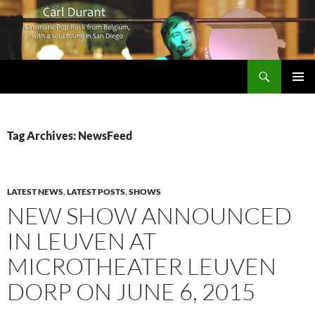
Search
Carl Durant Music Cinematic Pop-Rock from Belgie/Belgium en San Diego, CA
SKIP
PRIMAR
TO
MENU
CONTENT
Tag Archives: NewsFeed
LATEST NEWS
,
LATEST POSTS
,
SHOWS
NEW SHOW ANNOUNCED
IN LEUVEN AT
MICROTHEATER LEUVEN
DORP ON JUNE 6, 2015