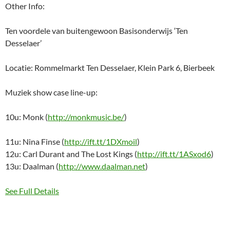
Other Info:
Ten voordele van buitengewoon Basisonderwijs ‘Ten
Desselaer’
Locatie: Rommelmarkt Ten Desselaer, Klein Park 6, Bierbeek
Muziek show case line-up:
10u: Monk (
http://monkmusic.be/
)
11u: Nina Finse (
http://ift.tt/1DXmoil
)
12u: Carl Durant and The Lost Kings (
http://ift.tt/1ASxod6
)
13u: Daalman (
http://www.daalman.net
)
See Full Details