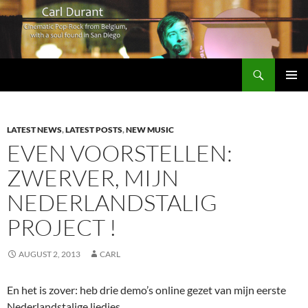
Search
Carl Durant Music Cinematic Pop-Rock from Belgie/Belgium en San Diego, CA
SKIP
PRIMAR
TO
MENU
CONTENT
LATEST NEWS
,
LATEST POSTS
,
NEW MUSIC
EVEN VOORSTELLEN:
ZWERVER, MIJN
NEDERLANDSTALIG
PROJECT !
AUGUST 2, 2013
CARL
En het is zover: heb drie demo’s online gezet van mijn eerste
Nederlandstalige liedjes…