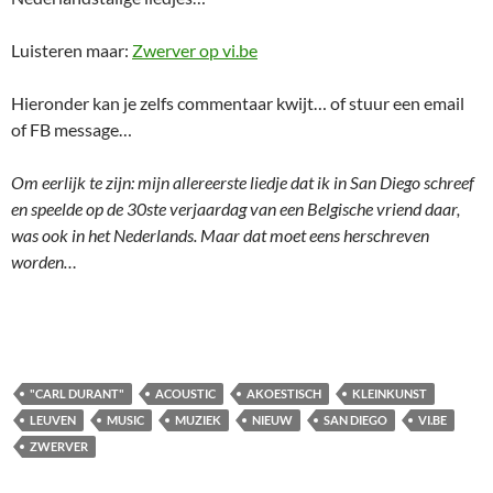
Luisteren maar:
Zwerver op vi.be
Hieronder kan je zelfs commentaar kwijt… of stuur een email
of FB message…
Om eerlijk te zijn: mijn allereerste liedje dat ik in San Diego schreef
en speelde op de 30ste verjaardag van een Belgische vriend daar,
was ook in het Nederlands. Maar dat moet eens herschreven
worden…
"CARL DURANT"
ACOUSTIC
AKOESTISCH
KLEINKUNST
LEUVEN
MUSIC
MUZIEK
NIEUW
SAN DIEGO
VI.BE
ZWERVER