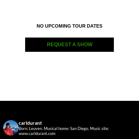
NO UPCOMING TOUR DATES
REQUEST A SHOW
carldurant
Born: Leuven. Musical home: San Diego.
Music site:
www.carldurant.com