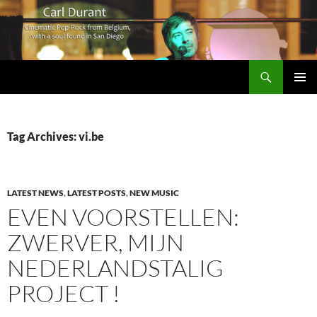
Search
Carl Durant Music Cinematic Pop-Rock from Belgie/Belgium en San Diego, CA
SKIP
PRIMAR
TO
MENU
CONTENT
Tag Archives: vi.be
LATEST NEWS
,
LATEST POSTS
,
NEW MUSIC
EVEN VOORSTELLEN:
ZWERVER, MIJN
NEDERLANDSTALIG
PROJECT !