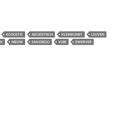
ACOUSTIC
AKOESTISCH
KLEINKUNST
LEUVEN
EK
NIEUW
SAN DIEGO
VI.BE
ZWERVER