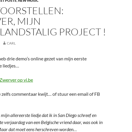
EST POSTS
,
NEW MUSIC
VOORSTELLEN:
ER, MIJN
LANDSTALIG PROJECT !
CARL
 heb drie demo’s online gezet van mijn eerste
e liedjes…
Zwerver op vi.be
 zelfs commentaar kwijt… of stuur een email of FB
: mijn allereerste liedje dat ik in San Diego schreef en
te verjaardag van een Belgische vriend daar, was ook in
Maar dat moet eens herschreven worden…