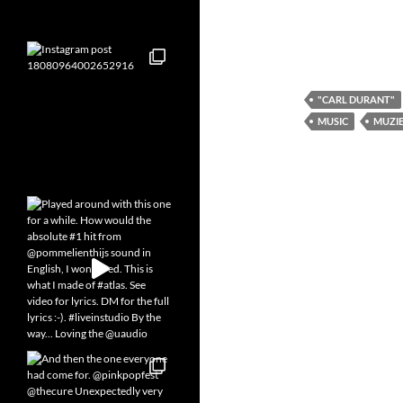
"CARL DURANT"
MUSIC
MUZI