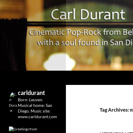
Search
Carl Durant Music Cinematic Pop-Rock from Belgie/
Belgian singersongwriter in
carldurant
Leuven&San Diego
Born: Leuven.
Musical home: San
Tag Archives: 
Diego.
Music site:
www.carldurant.com