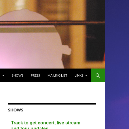
O
SHOWS
PRESS
MAILING LIST
LINKS
SHOWS
Track
to get concert, live stream
and tour updates.